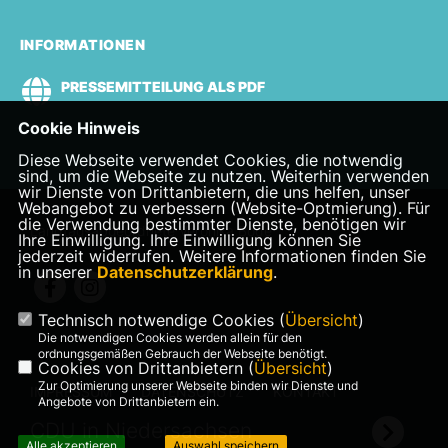
INFORMATIONEN
PRESSEMITTEILUNG ALS PDF
Cookie Hinweis
Diese Webseite verwendet Cookies, die notwendig
sind, um die Webseite zu nutzen. Weiterhin verwenden
wir Dienste von Drittanbietern, die uns helfen, unser
Webangebot zu verbessern (Website-Optmierung). Für
die Verwendung bestimmter Dienste, benötigen wir
Landtagsabgeordnete Veronika Bode
Ihre Einwilligung. Ihre Einwilligung können Sie
jederzeit widerrufen. Weitere Informationen finden Sie
in unserer
Datenschutzerklärung
.
Technisch notwendige Cookies (
Übersicht
)
Die notwendigen Cookies werden allein für den
ordnungsgemäßen Gebrauch der Webseite benötigt.
Cookies von Drittanbietern (
Übersicht
)
Zur Optimierung unserer Webseite binden wir Dienste und
IMPRESSUM
DATENSCHUTZ
KONTAKT
Angebote von Drittanbietern ein.
CDU in Niedersachsen
Alle akzeptieren
Auswahl speichern