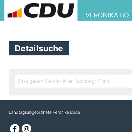
VERONIKA BO
Detailsuche
Landtagsabgeordnete Veronika Bode