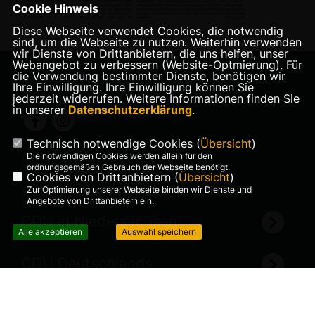
Cookie Hinweis
Diese Webseite verwendet Cookies, die notwendig
sind, um die Webseite zu nutzen. Weiterhin verwenden
wir Dienste von Drittanbietern, die uns helfen, unser
Webangebot zu verbessern (Website-Optmierung). Für
die Verwendung bestimmter Dienste, benötigen wir
Landtagsabgeordnete Veronika Bode
Ihre Einwilligung. Ihre Einwilligung können Sie
jederzeit widerrufen. Weitere Informationen finden Sie
in unserer
Datenschutzerklärung
.
Technisch notwendige Cookies (
Übersicht
)
Die notwendigen Cookies werden allein für den
ordnungsgemäßen Gebrauch der Webseite benötigt.
Cookies von Drittanbietern (
Übersicht
)
Zur Optimierung unserer Webseite binden wir Dienste und
IMPRESSUM
DATENSCHUTZ
KONTAKT
Angebote von Drittanbietern ein.
CDU in Niedersachsen
Alle akzeptieren
Auswahl speichern
CDU Deutschlands
©2026 Veronika Bode
Realisation: Sharkness Media
Alle Rechte vorbehalten.
GmbH & Co. KG