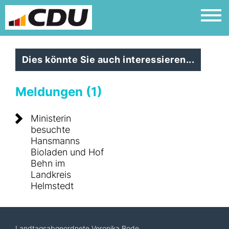
Dies könnte Sie auch interessieren...
Meldungen (1)
Ministerin
besuchte
Hansmanns
Bioladen und Hof
Behn im
Landkreis
Helmstedt
Landtagsabgeordnete Veronika Bode