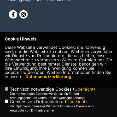
Cookie Hinweis
IMPRESSUM
DATENSCHUTZ
KONTAKT
Diese Webseite verwendet Cookies, die notwendig
CDU in Niedersachsen
sind, um die Webseite zu nutzen. Weiterhin verwenden
wir Dienste von Drittanbietern, die uns helfen, unser
Webangebot zu verbessern (Website-Optmierung). Für
die Verwendung bestimmter Dienste, benötigen wir
CDU Deutschlands
Ihre Einwilligung. Ihre Einwilligung können Sie
jederzeit widerrufen. Weitere Informationen finden Sie
in unserer
Datenschutzerklärung
.
©2026 Veronika Bode
Realisation: Sharkness Media
Alle Rechte vorbehalten.
GmbH & Co. KG
Technisch notwendige Cookies (
Übersicht
)
Die notwendigen Cookies werden allein für den
ordnungsgemäßen Gebrauch der Webseite benötigt.
Cookies von Drittanbietern (
Übersicht
)
Zur Optimierung unserer Webseite binden wir Dienste und
Angebote von Drittanbietern ein.