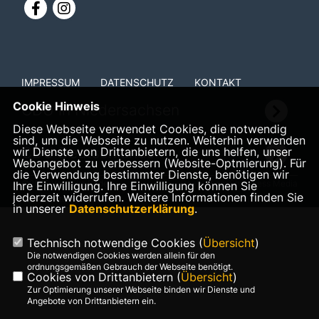
IMPRESSUM
DATENSCHUTZ
KONTAKT
Cookie Hinweis
CDU in Niedersachsen
Diese Webseite verwendet Cookies, die notwendig
sind, um die Webseite zu nutzen. Weiterhin verwenden
CDU Deutschlands
wir Dienste von Drittanbietern, die uns helfen, unser
Webangebot zu verbessern (Website-Optmierung). Für
die Verwendung bestimmter Dienste, benötigen wir
©2026 Veronika Bode
Realisation: Sharkness Media
Ihre Einwilligung. Ihre Einwilligung können Sie
jederzeit widerrufen. Weitere Informationen finden Sie
Alle Rechte vorbehalten.
GmbH & Co. KG
in unserer
Datenschutzerklärung
.
Technisch notwendige Cookies (
Übersicht
)
Die notwendigen Cookies werden allein für den
ordnungsgemäßen Gebrauch der Webseite benötigt.
Cookies von Drittanbietern (
Übersicht
)
Zur Optimierung unserer Webseite binden wir Dienste und
Angebote von Drittanbietern ein.