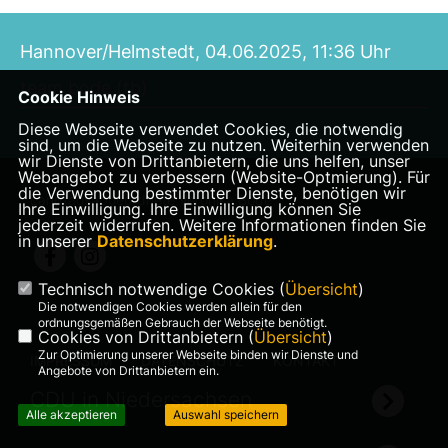
Hannover/Helmstedt, 04.06.2025, 11:36 Uhr
team bode (tb)
Cookie Hinweis
Diese Webseite verwendet Cookies, die notwendig
sind, um die Webseite zu nutzen. Weiterhin verwenden
wir Dienste von Drittanbietern, die uns helfen, unser
Webangebot zu verbessern (Website-Optmierung). Für
die Verwendung bestimmter Dienste, benötigen wir
Landtagsabgeordnete Veronika Bode
Ihre Einwilligung. Ihre Einwilligung können Sie
jederzeit widerrufen. Weitere Informationen finden Sie
in unserer
Datenschutzerklärung
.
Technisch notwendige Cookies (
Übersicht
)
Die notwendigen Cookies werden allein für den
ordnungsgemäßen Gebrauch der Webseite benötigt.
Cookies von Drittanbietern (
Übersicht
)
Zur Optimierung unserer Webseite binden wir Dienste und
IMPRESSUM
DATENSCHUTZ
KONTAKT
Angebote von Drittanbietern ein.
CDU in Niedersachsen
Alle akzeptieren
Auswahl speichern