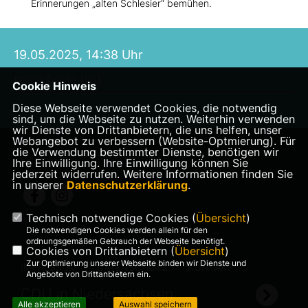
Erinnerungen „alten Schlesier“ bemühen.
19.05.2025, 14:38 Uhr
team bode (tb)
Cookie Hinweis
Diese Webseite verwendet Cookies, die notwendig
sind, um die Webseite zu nutzen. Weiterhin verwenden
wir Dienste von Drittanbietern, die uns helfen, unser
Webangebot zu verbessern (Website-Optmierung). Für
die Verwendung bestimmter Dienste, benötigen wir
Landtagsabgeordnete Veronika Bode
Ihre Einwilligung. Ihre Einwilligung können Sie
jederzeit widerrufen. Weitere Informationen finden Sie
in unserer
Datenschutzerklärung
.
Technisch notwendige Cookies (
Übersicht
)
Die notwendigen Cookies werden allein für den
ordnungsgemäßen Gebrauch der Webseite benötigt.
Cookies von Drittanbietern (
Übersicht
)
Zur Optimierung unserer Webseite binden wir Dienste und
IMPRESSUM
DATENSCHUTZ
KONTAKT
Angebote von Drittanbietern ein.
CDU in Niedersachsen
Alle akzeptieren
Auswahl speichern