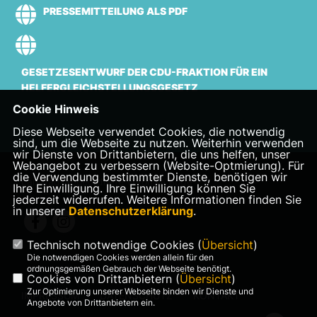
PRESSEMITTEILUNG ALS PDF
GESETZESENTWURF DER CDU-FRAKTION FÜR EIN
HELFERGLEICHSTELLUNGSGESETZ
Cookie Hinweis
Diese Webseite verwendet Cookies, die notwendig
sind, um die Webseite zu nutzen. Weiterhin verwenden
wir Dienste von Drittanbietern, die uns helfen, unser
Webangebot zu verbessern (Website-Optmierung). Für
die Verwendung bestimmter Dienste, benötigen wir
Landtagsabgeordnete Veronika Bode
Ihre Einwilligung. Ihre Einwilligung können Sie
jederzeit widerrufen. Weitere Informationen finden Sie
in unserer
Datenschutzerklärung
.
Technisch notwendige Cookies (
Übersicht
)
Die notwendigen Cookies werden allein für den
ordnungsgemäßen Gebrauch der Webseite benötigt.
Cookies von Drittanbietern (
Übersicht
)
Zur Optimierung unserer Webseite binden wir Dienste und
IMPRESSUM
DATENSCHUTZ
KONTAKT
Angebote von Drittanbietern ein.